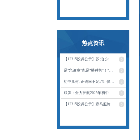
热点资讯
【12315投诉公示】苏 泊 尔新增9件投诉公示，涉及其他售后服务问题等
是“急诊室”也是“播种机”！“家庭教育义诊”走进金陵小学仙林湖校区
初中几何: 正确率不足5%! 仅知两边之和, 咋求四边形外接圆半径?
双牌：全力护航2025年初中学业水平考试_考生_双牌县_盘海军
【12315投诉公示】森马服饰新增3件投诉公示，涉及不按约定履行送货或安装义务问题等