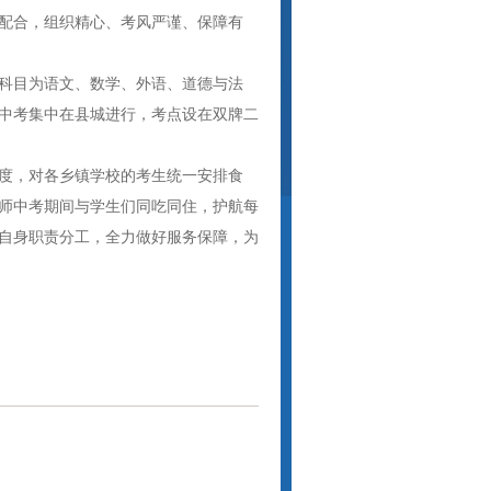
配合，组织精心、考风严谨、保障有
考试科目为语文、数学、外语、道德与法
。中考集中在县城进行，考点设在双牌二
度，对各乡镇学校的考生统一安排食
师中考期间与学生们同吃同住，护航每
自身职责分工，全力做好服务保障，为