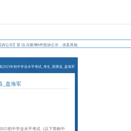
投诉公示】苏 泊 尔新增9件投诉公示，涉及其他售后服务问题等...
是“急诊室”也是
航2025年初中学业水平考试_考生_双牌县_盘海军
县_盘海军
2025初中学业水平考试（以下简称中